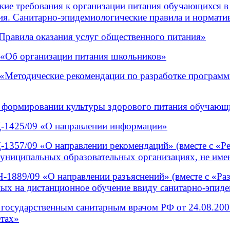
кие требования к организации питания обучающихся 
. Санитарно-эпидемиологические правила и нормативы»)
«Правила оказания услуг общественного питания»
 «Об организации питания школьников»
«Методические рекомендации по разработке программ
формировании культуры здорового питания обучающи
-1425/09 «О направлении информации»
-1357/09 «О направлении рекомендаций» (вместе с «
 муниципальных образовательных организациях, не и
1889/09 «О направлении разъяснений» (вместе с «Раз
ных на дистанционное обучение ввиду санитарно-эпид
 государственным санитарным врачом РФ от 24.08.20
етах»