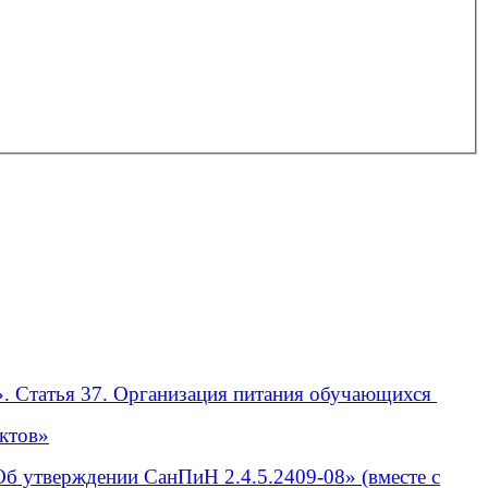
». Статья 37. Организация питания обучающихся
уктов»
«Об утверждении СанПиН 2.4.5.2409-08» (вместе с