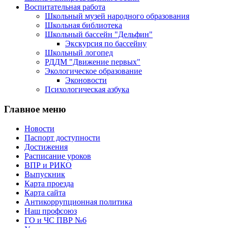
Воспитательная работа
Школьный музей народного образования
Школьная библиотека
Школьный бассейн "Дельфин"
Экскурсия по бассейну
Школьный логопед
РДДМ "Движение первых"
Экологическое образование
Эконовости
Психологическая азбука
Главное меню
Новости
Паспорт доступности
Достижения
Расписание уроков
ВПР и РИКО
Выпускник
Карта проезда
Карта сайта
Антикоррупционная политика
Наш профсоюз
ГО и ЧС ПВР №6